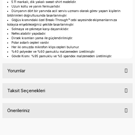
5.11 markalı, dik yakalı sweat-shirt modelidir.
Uzun kollu ve yarım fermuarlıdır.
Dünyanın dört bir yanında acil servis uzmanı olarak görev yapan kişilerin
bildirimleri doğrultusunda tasarlanmıştır.
Göğüs kısmındaki özel Break-Through™ cebi sayesinde ekipmanlarınıza
kolayca erişebileceğiniz şekilde tasarlanmıştır.
Solmaya ve çekmeye karşı dayanıklıdır.
Nefes alabilir yapıdadır.
Dirsek kısımları yama ile güçlendirilmiştir.
Polar astarlı cepleri vardır.
Her iki omuzda mikrofon klips cepleri bulunur.
%40 polyester ve %60 pamuklu malzemeden üretilmiştir.
Gövde Kısmı: %95 pamuklu ve %5 spandex malzemeden üretilmiştir.
Yorumlar
Taksit Seçenekleri
Bu ürüne ilk yorumu siz yapın!
Önerileriniz
Yorum Yaz
Bu ürünün fiyat bilgisi, resim, ürün açıklamalarında ve diğer
konularda yetersiz gördüğünüz noktaları öneri formunu