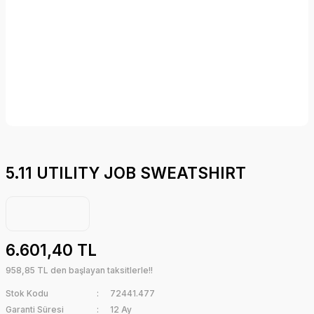
5.11 UTILITY JOB SWEATSHIRT
6.601,40 TL
958,85 TL den başlayan taksitlerle!!
Stok Kodu
72441.477
Garanti Süresi
12 Ay