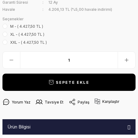
Garanti Süresi
12 Ay
Havale
4.206,13 TL (%5,00 havale indirimi)
Seçenekler
M - ( 4.427,50 TL )
XL - ( 4.427,50 TL )
XXL - ( 4.427,50 TL )
SEPETE EKLE
Karşılaştır
Yorum Yaz
Tavsiye Et
Paylaş
Ürün Bilgisi