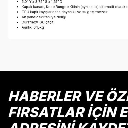
5,0" Y x 3,75" G x 1,25" D
Kapak kanadı, Kese Bungee Kitinin (ayrı satılır) alternatif olarak
TPU kaplı kayışlar daha dayanıklı ve su geçirmezdir
Alt paneldeki tahliye deliği
Duraflex® GC çıtçıt
Ağırlık: 0.15kg
Bu ürünün fiyat bilgisi, resim, ürün açıklamalarında ve diğer k
Görüş ve önerileriniz için teşekkür ederiz.
Ürün resmi kalitesiz, bozuk veya görüntülenemiyor.
Ürün açıklamasında eksik bilgiler bulunuyor.
Ürün bilgilerinde hatalar bulunuyor.
HABERLER VE ÖZ
Ürün fiyatı diğer sitelerden daha pahalı.
Bu ürüne benzer farklı alternatifler olmalı.
FIRSATLAR İÇİN 