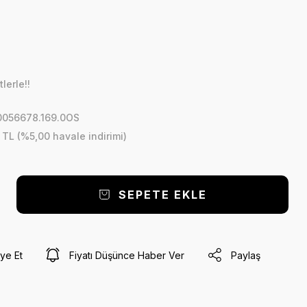
lerle!!
.0056678.169.0OS
 TL (%5,00 havale indirimi)
SEPETE EKLE
ye Et
Fiyatı Düşünce Haber Ver
Paylaş