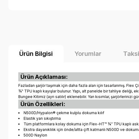
Ürün Bilgisi
Yorumlar
Taksi
Ürün Açıklaması:
Fazladan şarjör taşımak için daha fazla alan için tasarlanmış. Fle
¾" TPU kaplı kayışlar bulunur. Yapı, alt panelde bir tahliye deliği, e
Bungee Kitimiz (ayrı satılır) eklenebilir. Yan kısımlar, şarjörlerinizi
Ürün Özellikleri:
N500D/Hypalon® çekme kulplu dokuma kılıf
Elastik yan sıkıştırma
Tüm platformlara kolay dokuma için Flex-HT™ ¾” TPU kaplı askı
Ekstra dayanıklılık için önde/altta çift katmanlı N500D ve dokum
500D Naylon