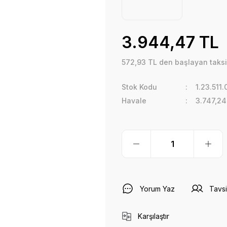
3.944,47 TL
572,93 TL den başlayan taksit
Stok Kodu
1.23.511
Havale
3.747,24
Yorum Yaz
Tavsi
Karşılaştır