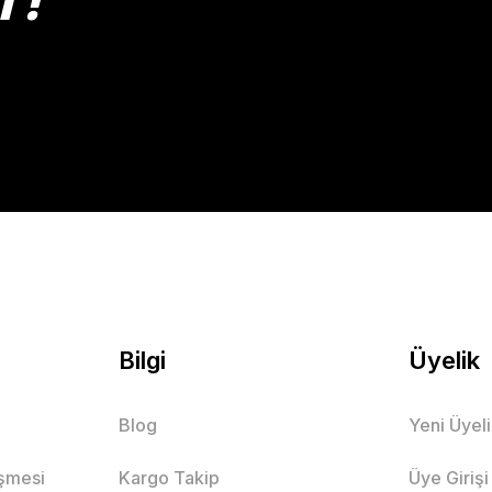
T!
Gönder
Bilgi
Üyelik
Blog
Yeni Üyel
eşmesi
Kargo Takip
Üye Girişi