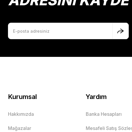
ADRESİNİ KAYDE
Kurumsal
Yardım
Hakkımızda
Banka Hesapları
Mağazalar
Mesafeli Satış Sözl