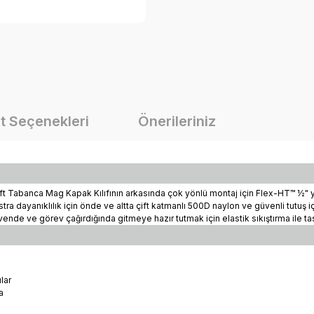
t Seçenekleri
Önerileriniz
x Çift Tabanca Mag Kapak Kılıfının arkasında çok yönlü montaj için Flex-HT™ ½
kstra dayanıklılık için önde ve altta çift katmanlı 500D naylon ve güvenli tutuş 
 güvende ve görev çağırdığında gitmeye hazır tutmak için elastik sıkıştırma ile tas
lar
a