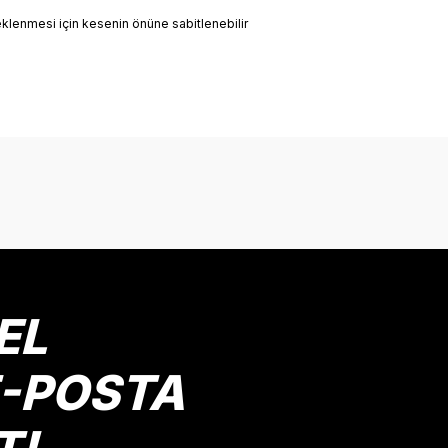
 eklenmesi için kesenin önüne sabitlenebilir
onularda yetersiz gördüğünüz noktaları öneri formunu kullanarak tarafımız
Bu ürüne ilk yorumu siz yapın!
Yorum Yaz
EL
E-POSTA