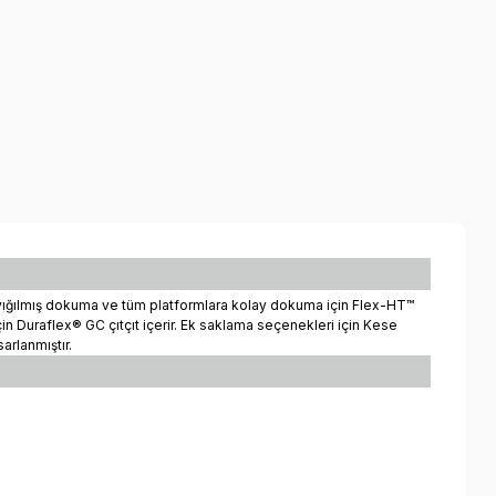
" yığılmış dokuma ve tüm platformlara kolay dokuma için Flex-HT™
için Duraflex® GC çıtçıt içerir. Ek saklama seçenekleri için Kese
arlanmıştır.