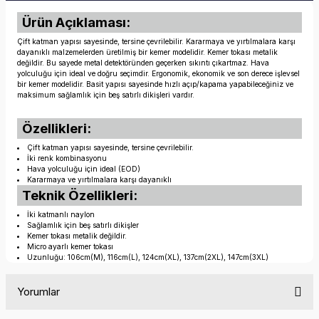
Ürün Açıklaması:
Çift katman yapısı sayesinde, tersine çevrilebilir. Kararmaya ve yırtılmalara karşı
dayanıklı malzemelerden üretilmiş bir kemer modelidir. Kemer tokası metalik
değildir. Bu sayede metal detektöründen geçerken sıkıntı çıkartmaz. Hava
yolculuğu için ideal ve doğru seçimdir. Ergonomik, ekonomik ve son derece işlevsel
bir kemer modelidir. Basit yapısı sayesinde hızlı açıp/kapama yapabileceğiniz ve
maksimum sağlamlık için beş satırlı dikişleri vardır.
Özellikleri:
Çift katman yapısı sayesinde, tersine çevrilebilir.
İki renk kombinasyonu
Hava yolculuğu için ideal (EOD)
Kararmaya ve yırtılmalara karşı dayanıklı
Teknik Özellikleri:
İki katmanlı naylon
Sağlamlık için beş satırlı dikişler
Kemer tokası metalik değildir.
Micro ayarlı kemer tokası
Uzunluğu: 106cm(M), 116cm(L), 124cm(XL), 137cm(2XL), 147cm(3XL)
Yorumlar