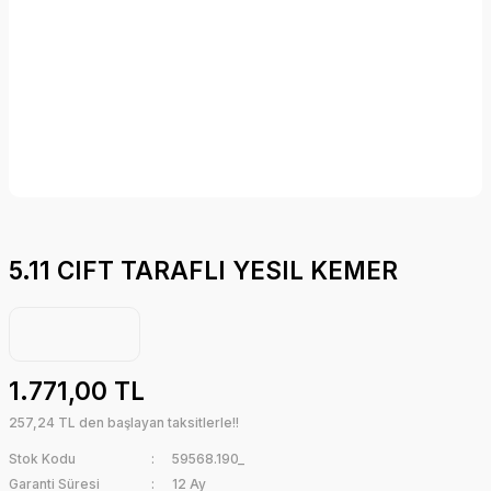
5.11 CIFT TARAFLI YESIL KEMER
1.771,00 TL
257,24 TL den başlayan taksitlerle!!
Stok Kodu
59568.190_
Garanti Süresi
12 Ay