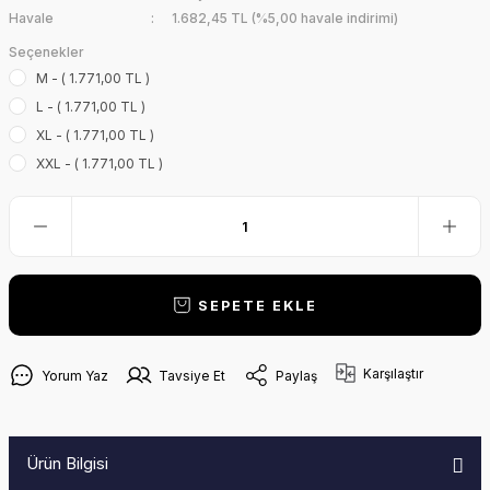
Havale
1.682,45 TL (%5,00 havale indirimi)
Seçenekler
M - ( 1.771,00 TL )
L - ( 1.771,00 TL )
XL - ( 1.771,00 TL )
XXL - ( 1.771,00 TL )
SEPETE EKLE
Karşılaştır
Yorum Yaz
Tavsiye Et
Paylaş
Ürün Bilgisi