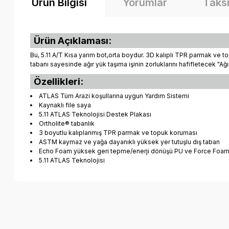
Ürün Bilgisi
Yorumlar
Taksi
Ürün Açıklaması:
Bu, 5.11 A/T Kısa yarım bot,orta boydur. 3D kalıplı TPR parmak ve 
tabanı sayesinde ağır yük taşıma işinin zorluklarını hafifletecek "Ağ
Özellikleri:
ATLAS Tüm Arazi koşullarına uygun Yardım Sistemi
Kaynaklı file saya
5.11 ATLAS Teknolojisi Destek Plakası
Ortholite® tabanlık
3 boyutlu kalıplanmış TPR parmak ve topuk koruması
ASTM kaymaz ve yağa dayanıklı yüksek yer tutuşlu dış taban
Echo Foam yüksek geri tepme/enerji dönüşü PU ve Force Foam 
5.11 ATLAS Teknolojisi
Bu ürünün fiyat bilgisi, resim, ürün açıklamalarında ve diğer k
Görüş ve önerileriniz için teşekkür ederiz.