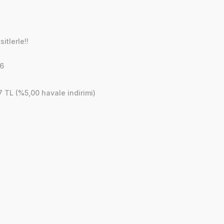
itlerle!!
06
7 TL (%5,00 havale indirimi)