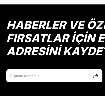
Ürün resmi kalitesiz, bozuk veya görüntülenemiyor.
Ürün açıklamasında eksik bilgiler bulunuyor.
Ürün bilgilerinde hatalar bulunuyor.
HABERLER VE ÖZ
Ürün fiyatı diğer sitelerden daha pahalı.
Bu ürüne benzer farklı alternatifler olmalı.
FIRSATLAR İÇİN 
ADRESİNİ KAYDE