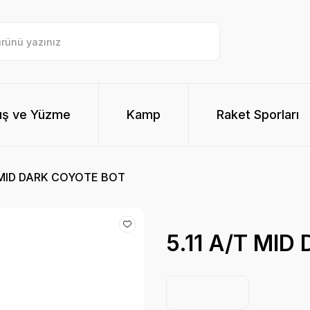
ış ve Yüzme
Kamp
Raket Sporları
T MID DARK COYOTE BOT
5.11 A/T MI