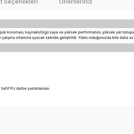
t Seçenekleri
Önerileriniz
topuk koruması, kaynaklı/örgü saya ve yüksek performanslı, yüksek yer tutuşlu
ır çalışma ortamına uyacak sekilde geliştirildi. Yüklü olduğunuzda bile daha az
hafif PU darbe yastıklaması
onularda yetersiz gördüğünüz noktaları öneri formunu kullanarak tarafımız
Bu ürüne ilk yorumu siz yapın!