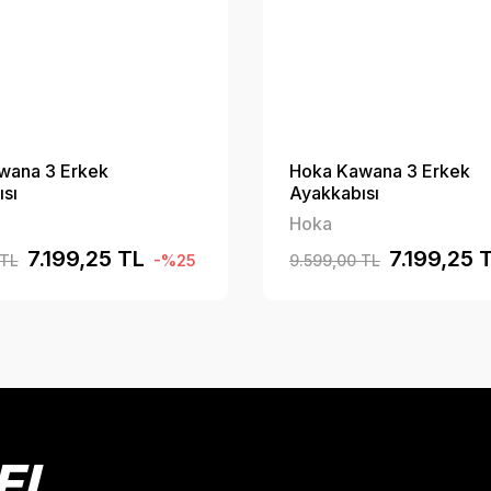
wana 3 Erkek
Hoka Kawana 3 Erkek
sı
Ayakkabısı
Hoka
7.199,25 TL
7.199,25 
 TL
-%25
9.599,00 TL
EL