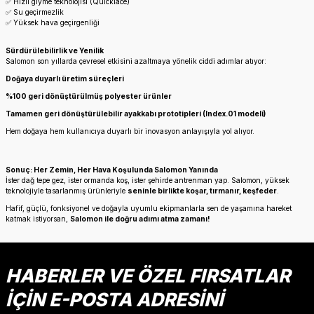
✅ Hızlı giyme teknolojisi (Quicklace)
✅ Su geçirmezlik
✅ Yüksek hava geçirgenliği
Sürdürülebilirlik ve Yenilik
Salomon son yıllarda çevresel etkisini azaltmaya yönelik ciddi adımlar atıyor:
Doğaya duyarlı üretim süreçleri
%100 geri dönüştürülmüş polyester ürünler
Tamamen geri dönüştürülebilir ayakkabı prototipleri (Index.01 modeli)
Hem doğaya hem kullanıcıya duyarlı bir inovasyon anlayışıyla yol alıyor.
Sonuç: Her Zemin, Her Hava Koşulunda Salomon Yanında
İster dağ tepe gez, ister ormanda koş, ister şehirde antrenman yap. Salomon, yüksek
teknolojiyle tasarlanmış ürünleriyle
seninle birlikte koşar, tırmanır, keşfeder
.
Hafif, güçlü, fonksiyonel ve doğayla uyumlu ekipmanlarla sen de yaşamına hareket
katmak istiyorsan,
Salomon ile doğru adımı atma zamanı!
HABERLER VE ÖZEL FIRSATLAR
İÇİN E-POSTA ADRESİNİ