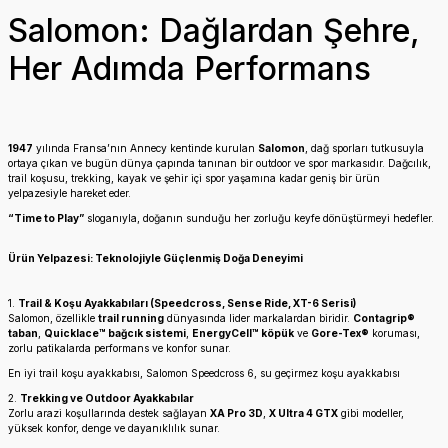
Salomon: Dağlardan Şehre,
Her Adımda Performans
1947
yılında Fransa’nın Annecy kentinde kurulan
Salomon
, dağ sporları tutkusuyla
ortaya çıkan ve bugün dünya çapında tanınan bir outdoor ve spor markasıdır. Dağcılık,
trail koşusu, trekking, kayak ve şehir içi spor yaşamına kadar geniş bir ürün
yelpazesiyle hareket eder.
“Time to Play”
sloganıyla, doğanın sunduğu her zorluğu keyfe dönüştürmeyi hedefler.
Ürün Yelpazesi: Teknolojiyle Güçlenmiş Doğa Deneyimi
1.
Trail & Koşu Ayakkabıları (Speedcross, Sense Ride, XT-6 Serisi)
Salomon, özellikle
trail running
dünyasında lider markalardan biridir.
Contagrip®
taban
,
Quicklace™ bağcık sistemi
,
EnergyCell™ köpük
ve
Gore-Tex®
koruması,
zorlu patikalarda performans ve konfor sunar.
En iyi trail koşu ayakkabısı, Salomon Speedcross 6, su geçirmez koşu ayakkabısı
2.
Trekking ve Outdoor Ayakkabılar
Zorlu arazi koşullarında destek sağlayan
XA Pro 3D
,
X Ultra 4 GTX
gibi modeller,
yüksek konfor, denge ve dayanıklılık sunar.