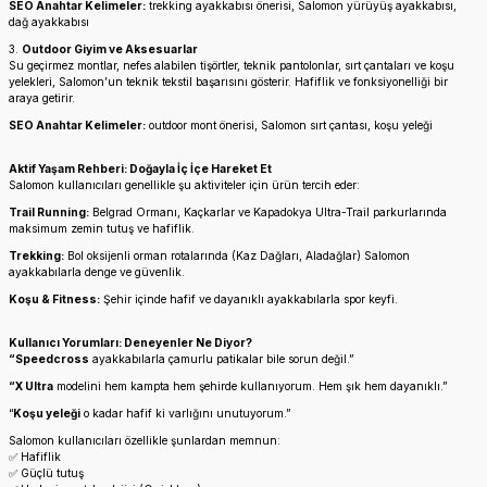
SEO Anahtar Kelimeler:
trekking ayakkabısı önerisi, Salomon yürüyüş ayakkabısı,
dağ ayakkabısı
3.
Outdoor Giyim ve Aksesuarlar
Su geçirmez montlar, nefes alabilen tişörtler, teknik pantolonlar, sırt çantaları ve koşu
yelekleri, Salomon’un teknik tekstil başarısını gösterir. Hafiflik ve fonksiyonelliği bir
araya getirir.
SEO Anahtar Kelimeler:
outdoor mont önerisi, Salomon sırt çantası, koşu yeleği
Aktif Yaşam Rehberi: Doğayla İç İçe Hareket Et
Salomon kullanıcıları genellikle şu aktiviteler için ürün tercih eder:
Trail Running:
Belgrad Ormanı, Kaçkarlar ve Kapadokya Ultra-Trail parkurlarında
maksimum zemin tutuş ve hafiflik.
Trekking:
Bol oksijenli orman rotalarında (Kaz Dağları, Aladağlar) Salomon
ayakkabılarla denge ve güvenlik.
Koşu & Fitness:
Şehir içinde hafif ve dayanıklı ayakkabılarla spor keyfi.
Kullanıcı Yorumları: Deneyenler Ne Diyor?
“Speedcross
ayakkabılarla çamurlu patikalar bile sorun değil.”
“X Ultra
modelini hem kampta hem şehirde kullanıyorum. Hem şık hem dayanıklı.”
“
Koşu yeleği
o kadar hafif ki varlığını unutuyorum.”
Salomon kullanıcıları özellikle şunlardan memnun:
✅ Hafiflik
✅ Güçlü tutuş