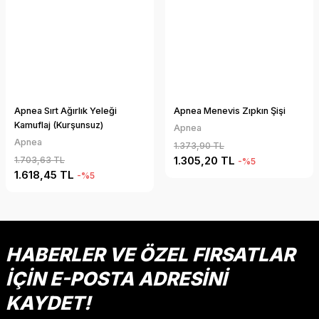
Apnea Sırt Ağırlık Yeleği
Apnea Menevis Zıpkın Şişi
Kamuflaj (Kurşunsuz)
Apnea
Apnea
1.373,90 TL
1.305,20 TL
1.703,63 TL
-%5
1.618,45 TL
-%5
HABERLER VE ÖZEL FIRSATLAR
İÇİN E-POSTA ADRESİNİ
KAYDET!