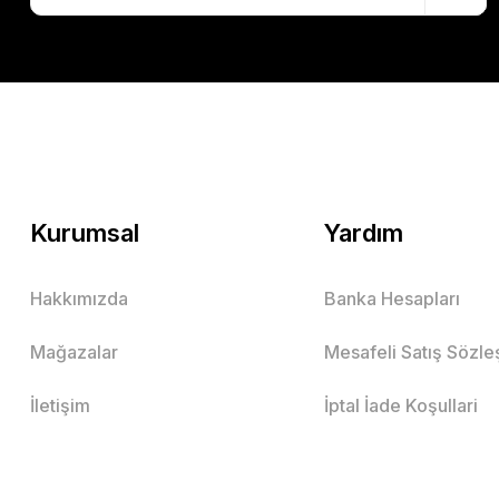
Kurumsal
Yardım
Hakkımızda
Banka Hesapları
Mağazalar
Mesafeli Satış Sözl
İletişim
İptal İade Koşullari