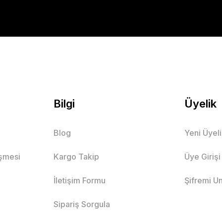
Bilgi
Üyelik
Blog
Yeni Üyel
eşmesi
Kargo Takip
Üye Girişi
İletişim Formu
Şifremi U
Sipariş Sorgula