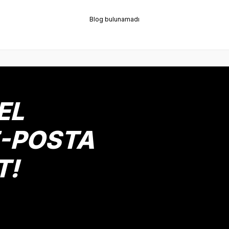
Blog bulunamadı
EL
E-POSTA
T!