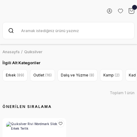
Anasayfa
Quiksilver
İlgili Alt Kategoriler
Erkek
(89)
Outlet
(16)
Dalış ve Yüzme
(8)
Kamp
(2)
Kad
Toplam 1 ürün