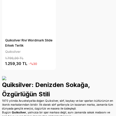
Quiksilver Rivi Wordmark Slide
Erkek Terlik
Quiksilver
1.799,00 TL
1.259,30 TL
-%30
Quiksilver: Denizden Sokağa,
Özgürlüğün Stili
1970 yılında Avustralya’da doğan Quiksilver, sörf, kaykay ve kar sporları kültürünün en
ikonik markalarından biridir. İlk olarak sörf şortlarıyla ün kazanan marka, zamanla tüm
dünyada gençlik enerjisi, özgürlük ve macera ile özdeşleşti.
Bugün
Quiksilver
, yalnızca bir spor markası değil, aynı zamanda sokak modasını ve