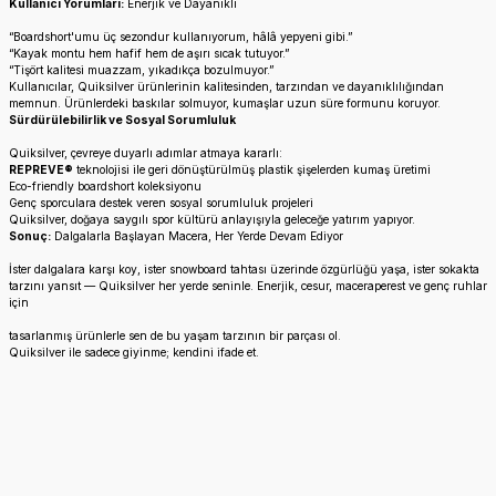
Kullanıcı Yorumları:
Enerjik ve Dayanıklı
“Boardshort'umu üç sezondur kullanıyorum, hâlâ yepyeni gibi.”
“Kayak montu hem hafif hem de aşırı sıcak tutuyor.”
“Tişört kalitesi muazzam, yıkadıkça bozulmuyor.”
Kullanıcılar, Quiksilver ürünlerinin kalitesinden, tarzından ve dayanıklılığından
memnun. Ürünlerdeki baskılar solmuyor, kumaşlar uzun süre formunu koruyor.
Sürdürülebilirlik ve Sosyal Sorumluluk
Quiksilver, çevreye duyarlı adımlar atmaya kararlı:
REPREVE®
teknolojisi ile geri dönüştürülmüş plastik şişelerden kumaş üretimi
Eco-friendly boardshort koleksiyonu
Genç sporculara destek veren sosyal sorumluluk projeleri
Quiksilver, doğaya saygılı spor kültürü anlayışıyla geleceğe yatırım yapıyor.
Sonuç:
Dalgalarla Başlayan Macera, Her Yerde Devam Ediyor
İster dalgalara karşı koy, ister snowboard tahtası üzerinde özgürlüğü yaşa, ister sokakta
tarzını yansıt — Quiksilver her yerde seninle. Enerjik, cesur, maceraperest ve genç ruhlar
için
tasarlanmış ürünlerle sen de bu yaşam tarzının bir parçası ol.
Quiksilver ile sadece giyinme; kendini ifade et.