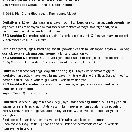
açık hava yaşam tarzını temsil eden global bir fenomen.
Ürün Yelpazesi:
Sokakta, Plajda, Dağda Seninle
1.
Sörf & Plaj Giyim (Boardshort, Rashguard, Mayo)
Quiksilver’ın kökeni plaj yaşamına dayanıyor. Hızlı kuruyan kumaşlar, canlı desenler ve
ergonomik kesimler sayesinde markanın boardshort ve mayo koleksiyonları, hem
performans hem stil açısından üst düzey.
SEO Anahtar Kelimeler:
sörf şortu önerisi, erkek plaj giyimi, Quiksilver mayo modelleri
2.
Streetwear ve Günlük Giyim
Oversize tişörtler, logolu hoodieler, baskılı şapkalar ve denim koleksiyonlarıyla Quiksilver,
günlük sokak modasına genç ve enerjik bir tarz kazandırıyor.
SEO Anahtar Kelimeler:
Quiksilver tişört, erkek sokak modası, baskılı hoodie önerisi
3.
Kış Sporları Ekipmanları (Snowboard Mont, Pantolon, Eldiven)
Quiksilver
sadece plaj değil, dağ stilinde de güçlü. Kayak ve snowboard giyim
koleksiyonları, soğuk hava koşullarına dayanıklı teknolojilerle üretiliyor. Su geçirmezlik,
nefes alabilirlik ve ısı yalıtımı gibi özelliklerle destekleniyor.
SEO Anahtar Kelimeler:
snowboard mont önerisi, su geçirmez kayak pantolonu,
Quiksilver kar montu
Yaşam Tarzı:
Quiksilver Ruhu
Quiksilver sadece bir giyim markası değil, aynı zamanda özgürlük tutkusu taşıyan bir
yaşam tarzının temsilcisidir. Aktif yaşamı benimseyenler için şu alanlarda popülerdir:
Sörf & Deniz Sporları: Ege ve Akdeniz kıyılarında Quiksilver boardshort’larıyla stilinizi
konuşturun.
Skateboard: Urban tarzı benimseyenler için rahat ve şık parçalar sunar.
Snowboard & Dağ Tatili: Kış sporlarında stilinden ve performanstan ödün vermek
istemeyenlerin tercihi.