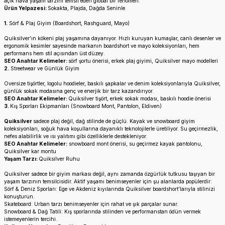
açık hava yaşam tarzını temsil eden global bir fenomen.
Ürün Yelpazesi:
Sokakta, Plajda, Dağda Seninle
1.
Sörf & Plaj Giyim (Boardshort, Rashguard, Mayo)
Quiksilver’ın kökeni plaj yaşamına dayanıyor. Hızlı kuruyan kumaşlar, canlı desenler ve
ergonomik kesimler sayesinde markanın boardshort ve mayo koleksiyonları, hem
performans hem stil açısından üst düzey.
SEO Anahtar Kelimeler:
sörf şortu önerisi, erkek plaj giyimi, Quiksilver mayo modelleri
2.
Streetwear ve Günlük Giyim
Oversize tişörtler, logolu hoodieler, baskılı şapkalar ve denim koleksiyonlarıyla Quiksilver,
günlük sokak modasına genç ve enerjik bir tarz kazandırıyor.
SEO Anahtar Kelimeler:
Quiksilver tişört, erkek sokak modası, baskılı hoodie önerisi
3.
Kış Sporları Ekipmanları (Snowboard Mont, Pantolon, Eldiven)
Quiksilver
sadece plaj değil, dağ stilinde de güçlü. Kayak ve snowboard giyim
koleksiyonları, soğuk hava koşullarına dayanıklı teknolojilerle üretiliyor. Su geçirmezlik,
nefes alabilirlik ve ısı yalıtımı gibi özelliklerle destekleniyor.
SEO Anahtar Kelimeler:
snowboard mont önerisi, su geçirmez kayak pantolonu,
Quiksilver kar montu
Yaşam Tarzı:
Quiksilver Ruhu
Quiksilver sadece bir giyim markası değil, aynı zamanda özgürlük tutkusu taşıyan bir
yaşam tarzının temsilcisidir. Aktif yaşamı benimseyenler için şu alanlarda popülerdir:
Sörf & Deniz Sporları: Ege ve Akdeniz kıyılarında Quiksilver boardshort’larıyla stilinizi
konuşturun.
Skateboard: Urban tarzı benimseyenler için rahat ve şık parçalar sunar.
Snowboard & Dağ Tatili: Kış sporlarında stilinden ve performanstan ödün vermek
istemeyenlerin tercihi.