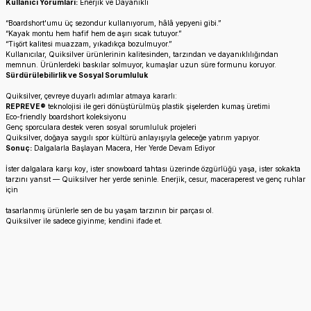
Kullanıcı Yorumları:
Enerjik ve Dayanıklı
“Boardshort'umu üç sezondur kullanıyorum, hâlâ yepyeni gibi.”
“Kayak montu hem hafif hem de aşırı sıcak tutuyor.”
“Tişört kalitesi muazzam, yıkadıkça bozulmuyor.”
Kullanıcılar, Quiksilver ürünlerinin kalitesinden, tarzından ve dayanıklılığından
memnun. Ürünlerdeki baskılar solmuyor, kumaşlar uzun süre formunu koruyor.
Sürdürülebilirlik ve Sosyal Sorumluluk
Quiksilver, çevreye duyarlı adımlar atmaya kararlı:
REPREVE®
teknolojisi ile geri dönüştürülmüş plastik şişelerden kumaş üretimi
Eco-friendly boardshort koleksiyonu
Genç sporculara destek veren sosyal sorumluluk projeleri
Quiksilver, doğaya saygılı spor kültürü anlayışıyla geleceğe yatırım yapıyor.
Sonuç:
Dalgalarla Başlayan Macera, Her Yerde Devam Ediyor
İster dalgalara karşı koy, ister snowboard tahtası üzerinde özgürlüğü yaşa, ister sokakta
tarzını yansıt — Quiksilver her yerde seninle. Enerjik, cesur, maceraperest ve genç ruhlar
için
tasarlanmış ürünlerle sen de bu yaşam tarzının bir parçası ol.
Quiksilver ile sadece giyinme; kendini ifade et.