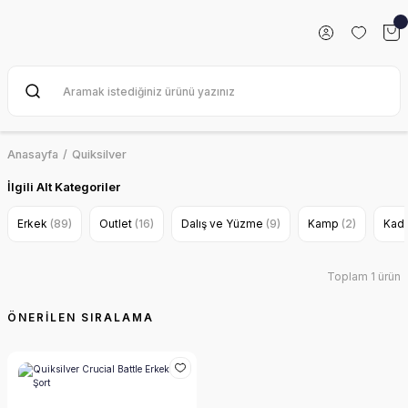
Anasayfa
Quiksilver
İlgili Alt Kategoriler
Erkek
(89)
Outlet
(16)
Dalış ve Yüzme
(9)
Kamp
(2)
Kad
Toplam 1 ürün