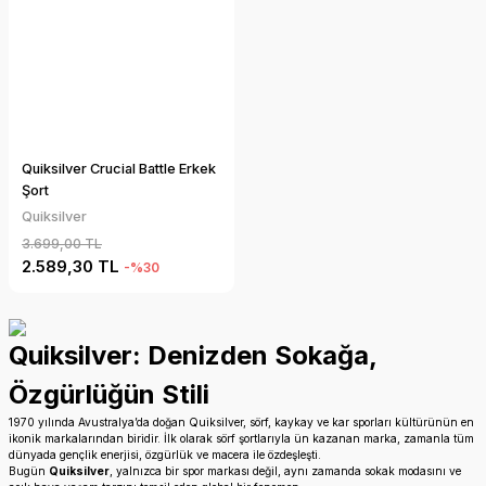
Quiksilver Crucial Battle Erkek
Şort
Quiksilver
3.699,00 TL
2.589,30 TL
-%30
Quiksilver: Denizden Sokağa,
Özgürlüğün Stili
1970 yılında Avustralya’da doğan Quiksilver, sörf, kaykay ve kar sporları kültürünün en
ikonik markalarından biridir. İlk olarak sörf şortlarıyla ün kazanan marka, zamanla tüm
dünyada gençlik enerjisi, özgürlük ve macera ile özdeşleşti.
Bugün
Quiksilver
, yalnızca bir spor markası değil, aynı zamanda sokak modasını ve