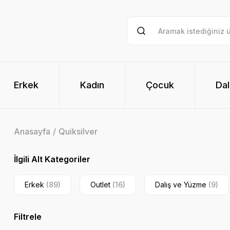
Erkek
Kadın
Çocuk
Dal
Anasayfa
Quiksilver
İlgili Alt Kategoriler
Erkek
(89)
Outlet
(16)
Dalış ve Yüzme
(9)
Filtrele