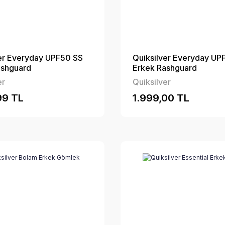
er Everyday UPF50 SS
Quiksilver Everyday UP
ashguard
Erkek Rashguard
er
Quiksilver
99 TL
1.999,00 TL