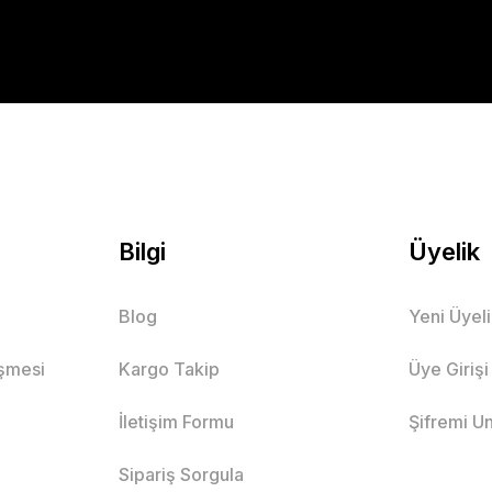
Bilgi
Üyelik
Blog
Yeni Üyel
eşmesi
Kargo Takip
Üye Girişi
İletişim Formu
Şifremi U
Sipariş Sorgula