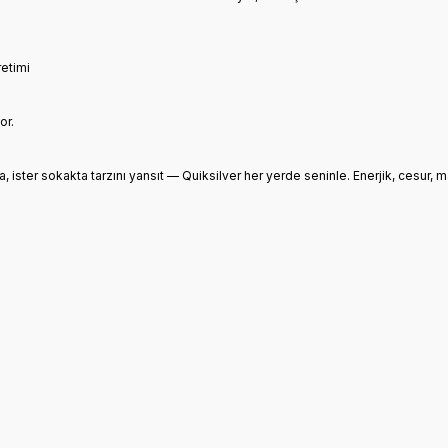
retimi
or.
, ister sokakta tarzını yansıt — Quiksilver her yerde seninle. Enerjik, cesur, 