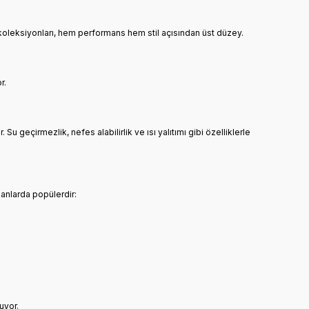
koleksiyonları, hem performans hem stil açısından üst düzey.
r.
u geçirmezlik, nefes alabilirlik ve ısı yalıtımı gibi özelliklerle
lanlarda popülerdir:
uyor.