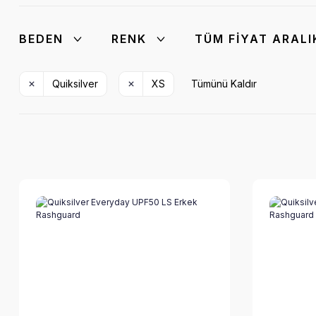
BEDEN
RENK
TÜM FIYAT ARALI
Quiksilver
XS
Tümünü Kaldır