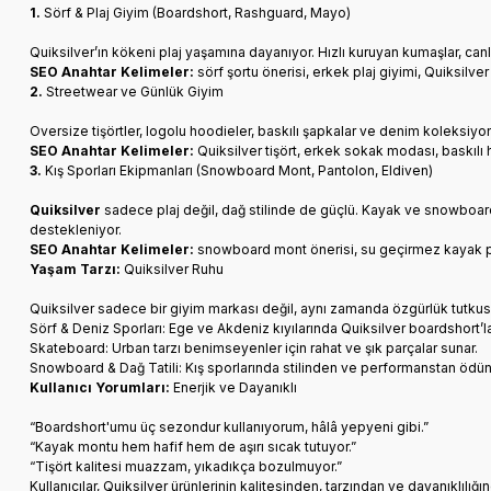
1.
Sörf & Plaj Giyim (Boardshort, Rashguard, Mayo)
Quiksilver’ın kökeni plaj yaşamına dayanıyor. Hızlı kuruyan kumaşlar, 
SEO Anahtar Kelimeler:
sörf şortu önerisi, erkek plaj giyimi, Quiksilv
2.
Streetwear ve Günlük Giyim
Oversize tişörtler, logolu hoodieler, baskılı şapkalar ve denim koleksiyo
SEO Anahtar Kelimeler:
Quiksilver tişört, erkek sokak modası, baskılı
3.
Kış Sporları Ekipmanları (Snowboard Mont, Pantolon, Eldiven)
Quiksilver
sadece plaj değil, dağ stilinde de güçlü. Kayak ve snowboard gi
destekleniyor.
SEO Anahtar Kelimeler:
snowboard mont önerisi, su geçirmez kayak p
Yaşam Tarzı:
Quiksilver Ruhu
Quiksilver sadece bir giyim markası değil, aynı zamanda özgürlük tutkusu 
Sörf & Deniz Sporları: Ege ve Akdeniz kıyılarında Quiksilver boardshort’lar
Skateboard: Urban tarzı benimseyenler için rahat ve şık parçalar sunar.
Snowboard & Dağ Tatili: Kış sporlarında stilinden ve performanstan ödün
Kullanıcı Yorumları:
Enerjik ve Dayanıklı
“Boardshort'umu üç sezondur kullanıyorum, hâlâ yepyeni gibi.”
“Kayak montu hem hafif hem de aşırı sıcak tutuyor.”
“Tişört kalitesi muazzam, yıkadıkça bozulmuyor.”
Kullanıcılar, Quiksilver ürünlerinin kalitesinden, tarzından ve dayanıklı