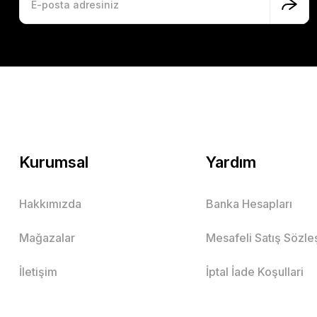
Kurumsal
Yardım
Hakkımızda
Banka Hesapları
Mağazalar
Mesafeli Satış Sözl
İletişim
İptal İade Koşullari