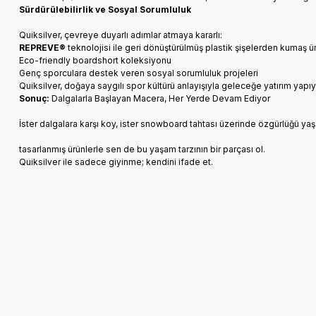
Sürdürülebilirlik ve Sosyal Sorumluluk
Quiksilver, çevreye duyarlı adımlar atmaya kararlı:
REPREVE®
teknolojisi ile geri dönüştürülmüş plastik şişelerden kumaş ü
Eco-friendly boardshort koleksiyonu
Genç sporculara destek veren sosyal sorumluluk projeleri
Quiksilver, doğaya saygılı spor kültürü anlayışıyla geleceğe yatırım yapıy
Sonuç:
Dalgalarla Başlayan Macera, Her Yerde Devam Ediyor
İster dalgalara karşı koy, ister snowboard tahtası üzerinde özgürlüğü yaşa
tasarlanmış ürünlerle sen de bu yaşam tarzının bir parçası ol.
Quiksilver ile sadece giyinme; kendini ifade et.