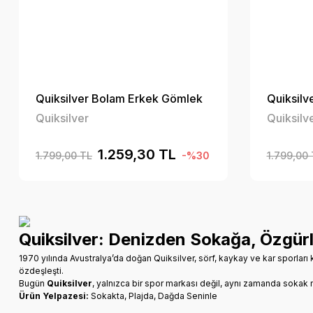
Quiksilver Bolam Erkek Gömlek
Quiksilv
Quiksilver
Quiksilv
1.259,30 TL
1.799,00 TL
-%30
1.799,00 
Quiksilver: Denizden Sokağa, Özgürl
1970 yılında Avustralya’da doğan Quiksilver, sörf, kaykay ve kar sporları 
özdeşleşti.
Bugün
Quiksilver
, yalnızca bir spor markası değil, aynı zamanda sokak
Ürün Yelpazesi:
Sokakta, Plajda, Dağda Seninle