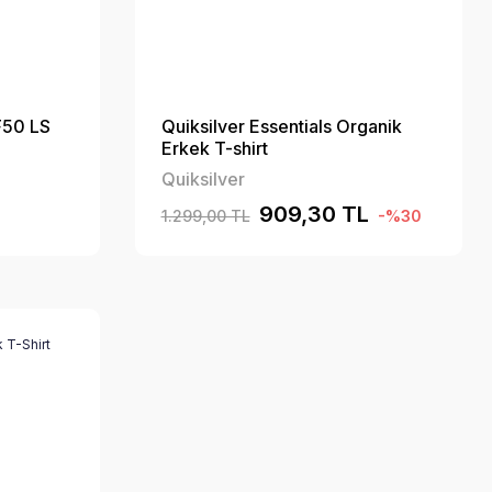
F50 LS
Quiksilver Essentials Organik
Erkek T-shirt
Quiksilver
909,30 TL
1.299,00 TL
-%30