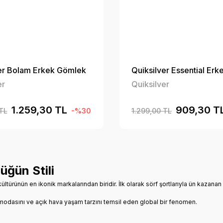
er Bolam Erkek Gömlek
Quiksilver Essential Erke
er
Quiksilver
1.259,30 TL
909,30 T
TL
-%30
1.299,00 TL
üğün Stili
kültürünün en ikonik markalarından biridir. İlk olarak sörf şortlarıyla ün kaza
 modasını ve açık hava yaşam tarzını temsil eden global bir fenomen.