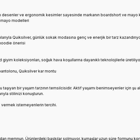
canlı desenler ve ergonomik kesimler sayesinde markanın boardshort ve mayo 
er mayo modelleri
nlarıyla Quiksilver, günlük sokak modasına genç ve enerjik bir tarz kazandırıyo
 hoodie önerisi
yim koleksiyonları, soğuk hava koşullarına dayanıklı teknolojilerle üretiliyor. S
antolonu, Quiksilver kar montu
taşıyan bir yaşam tarzının temsilcisidir. Aktif yaşamı benimseyenler için şu a
ıyla stilinizi konuşturun.
 vermek istemeyenlerin tercihi.
lığından memnun. Ürünlerdeki baskılar solmuyor, kumaşlar uzun süre formunu kor