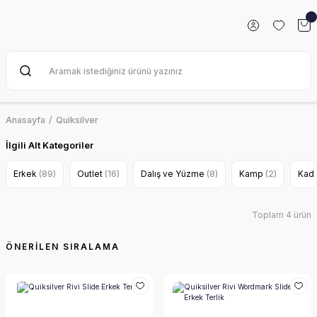
Anasayfa
Quiksilver
İlgili Alt Kategoriler
Erkek
(89)
Outlet
(16)
Dalış ve Yüzme
(8)
Kamp
(2)
Kad
Toplam 4 ürün