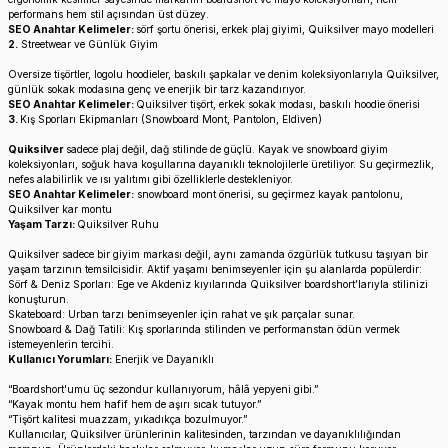
performans hem stil açısından üst düzey.
SEO Anahtar Kelimeler:
sörf şortu önerisi, erkek plaj giyimi, Quiksilver mayo modelleri
2.
Streetwear ve Günlük Giyim
Oversize tişörtler, logolu hoodieler, baskılı şapkalar ve denim koleksiyonlarıyla Quiksilver,
günlük sokak modasına genç ve enerjik bir tarz kazandırıyor.
SEO Anahtar Kelimeler:
Quiksilver tişört, erkek sokak modası, baskılı hoodie önerisi
3.
Kış Sporları Ekipmanları (Snowboard Mont, Pantolon, Eldiven)
Quiksilver
sadece plaj değil, dağ stilinde de güçlü. Kayak ve snowboard giyim
koleksiyonları, soğuk hava koşullarına dayanıklı teknolojilerle üretiliyor. Su geçirmezlik,
nefes alabilirlik ve ısı yalıtımı gibi özelliklerle destekleniyor.
SEO Anahtar Kelimeler:
snowboard mont önerisi, su geçirmez kayak pantolonu,
Quiksilver kar montu
Yaşam Tarzı:
Quiksilver Ruhu
Quiksilver sadece bir giyim markası değil, aynı zamanda özgürlük tutkusu taşıyan bir
yaşam tarzının temsilcisidir. Aktif yaşamı benimseyenler için şu alanlarda popülerdir:
Sörf & Deniz Sporları: Ege ve Akdeniz kıyılarında Quiksilver boardshort’larıyla stilinizi
konuşturun.
Skateboard: Urban tarzı benimseyenler için rahat ve şık parçalar sunar.
Snowboard & Dağ Tatili: Kış sporlarında stilinden ve performanstan ödün vermek
istemeyenlerin tercihi.
Kullanıcı Yorumları:
Enerjik ve Dayanıklı
“Boardshort'umu üç sezondur kullanıyorum, hâlâ yepyeni gibi.”
“Kayak montu hem hafif hem de aşırı sıcak tutuyor.”
“Tişört kalitesi muazzam, yıkadıkça bozulmuyor.”
Kullanıcılar, Quiksilver ürünlerinin kalitesinden, tarzından ve dayanıklılığından