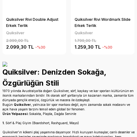
Quiksilver Rivi Double Adjust
Quiksilver Rivi Wordmark Slide
Erkek Terlik
Erkek Terlik
Quiksilver
Quiksilver
2.999,00 TL
1.799,00 TL
2.099,30 TL
1.259,30 TL
-%30
-%30
Quiksilver: Denizden Sokağa,
Özgürlüğün Stili
1970 yılında Avustralya’da doğan Quiksilver, sörf, kaykay ve kar sporları kültürünün en
ikonik markalarından biridir. İlk olarak sörf şortlarıyla ün kazanan marka, zamanla tüm
dünyada gençlik enerjisi, özgürlük ve macera ile özdeşleşti.
Bugün
Quiksilver
, yalnızca bir spor markası değil, aynı zamanda sokak modasını ve
açık hava yaşam tarzını temsil eden global bir fenomen.
Ürün Yelpazesi:
Sokakta, Plajda, Dağda Seninle
1.
Sörf & Plaj Giyim (Boardshort, Rashguard, Mayo)
Quiksilver’ın kökeni plaj yaşamına dayanıyor. Hızlı kuruyan kumaşlar, canlı desenler ve
ergonomik kesimler sayesinde markanın boardshort ve mayo koleksiyonları, hem