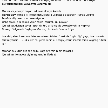
memnun. Ürünlerdeki baskılar solmuyor, kumaşlar uzun süre formunu koruyor.
Sürdürülebilirlik ve Sosyal Sorumluluk
Quiksilver, çevreye duyarlı adımlar atmaya kararlı:
REPREVE®
teknolojisi ile geri dönüştürülmüş plastik şişelerden kumaş üretimi
Eco-friendly boardshort koleksiyonu
Genç sporculara destek veren sosyal sorumluluk projeleri
Quiksilver, doğaya saygılı spor kültürü anlayışıyla geleceğe yatırım yapıyor.
Sonuç:
Dalgalarla Başlayan Macera, Her Yerde Devam Ediyor
İster dalgalara karşı koy, ister snowboard tahtası üzerinde özgürlüğü yaşa, ister sokakta
tarzını yansıt — Quiksilver her yerde seninle. Enerjik, cesur, maceraperest ve genç ruhlar
için
tasarlanmış ürünlerle sen de bu yaşam tarzının bir parçası ol.
Quiksilver ile sadece giyinme; kendini ifade et.