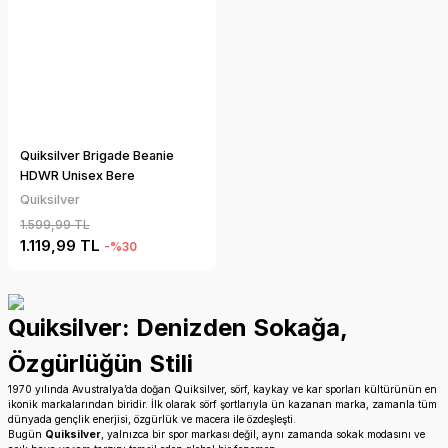
Quiksilver Brigade Beanie
HDWR Unisex Bere
Quiksilver
1.599,99 TL
1.119,99 TL
-%30
Quiksilver: Denizden Sokağa,
Özgürlüğün Stili
1970 yılında Avustralya’da doğan Quiksilver, sörf, kaykay ve kar sporları kültürünün en
ikonik markalarından biridir. İlk olarak sörf şortlarıyla ün kazanan marka, zamanla tüm
dünyada gençlik enerjisi, özgürlük ve macera ile özdeşleşti.
Bugün
Quiksilver
, yalnızca bir spor markası değil, aynı zamanda sokak modasını ve