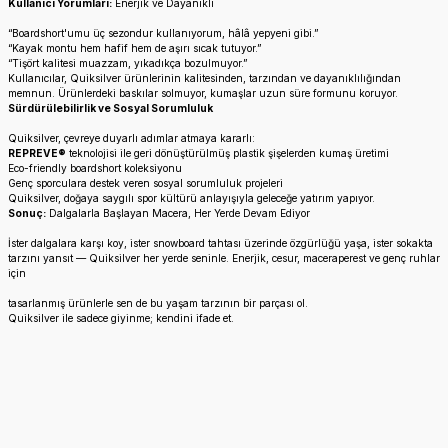
Kullanıcı Yorumları:
Enerjik ve Dayanıklı
“Boardshort'umu üç sezondur kullanıyorum, hâlâ yepyeni gibi.”
“Kayak montu hem hafif hem de aşırı sıcak tutuyor.”
“Tişört kalitesi muazzam, yıkadıkça bozulmuyor.”
Kullanıcılar, Quiksilver ürünlerinin kalitesinden, tarzından ve dayanıklılığından
memnun. Ürünlerdeki baskılar solmuyor, kumaşlar uzun süre formunu koruyor.
Sürdürülebilirlik ve Sosyal Sorumluluk
Quiksilver, çevreye duyarlı adımlar atmaya kararlı:
REPREVE®
teknolojisi ile geri dönüştürülmüş plastik şişelerden kumaş üretimi
Eco-friendly boardshort koleksiyonu
Genç sporculara destek veren sosyal sorumluluk projeleri
Quiksilver, doğaya saygılı spor kültürü anlayışıyla geleceğe yatırım yapıyor.
Sonuç:
Dalgalarla Başlayan Macera, Her Yerde Devam Ediyor
İster dalgalara karşı koy, ister snowboard tahtası üzerinde özgürlüğü yaşa, ister sokakta
tarzını yansıt — Quiksilver her yerde seninle. Enerjik, cesur, maceraperest ve genç ruhlar
için
tasarlanmış ürünlerle sen de bu yaşam tarzının bir parçası ol.
Quiksilver ile sadece giyinme; kendini ifade et.