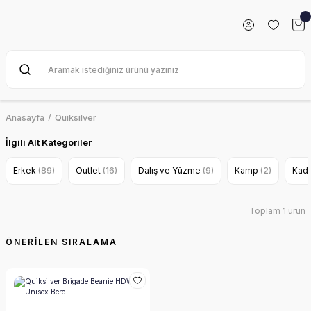
Anasayfa
Quiksilver
İlgili Alt Kategoriler
Erkek
(89)
Outlet
(16)
Dalış ve Yüzme
(9)
Kamp
(2)
Kad
Toplam 1 ürün