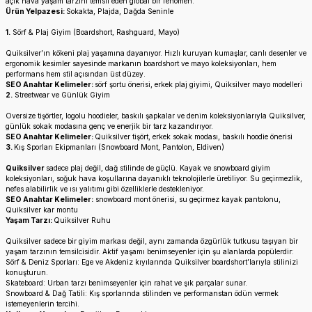
açık hava yaşam tarzını temsil eden global bir fenomen.
Ürün Yelpazesi:
Sokakta, Plajda, Dağda Seninle
1.
Sörf & Plaj Giyim (Boardshort, Rashguard, Mayo)
Quiksilver’ın kökeni plaj yaşamına dayanıyor. Hızlı kuruyan kumaşlar, canlı desenler ve
ergonomik kesimler sayesinde markanın boardshort ve mayo koleksiyonları, hem
performans hem stil açısından üst düzey.
SEO Anahtar Kelimeler:
sörf şortu önerisi, erkek plaj giyimi, Quiksilver mayo modelleri
2.
Streetwear ve Günlük Giyim
Oversize tişörtler, logolu hoodieler, baskılı şapkalar ve denim koleksiyonlarıyla Quiksilver,
günlük sokak modasına genç ve enerjik bir tarz kazandırıyor.
SEO Anahtar Kelimeler:
Quiksilver tişört, erkek sokak modası, baskılı hoodie önerisi
3.
Kış Sporları Ekipmanları (Snowboard Mont, Pantolon, Eldiven)
Quiksilver
sadece plaj değil, dağ stilinde de güçlü. Kayak ve snowboard giyim
koleksiyonları, soğuk hava koşullarına dayanıklı teknolojilerle üretiliyor. Su geçirmezlik,
nefes alabilirlik ve ısı yalıtımı gibi özelliklerle destekleniyor.
SEO Anahtar Kelimeler:
snowboard mont önerisi, su geçirmez kayak pantolonu,
Quiksilver kar montu
Yaşam Tarzı:
Quiksilver Ruhu
Quiksilver sadece bir giyim markası değil, aynı zamanda özgürlük tutkusu taşıyan bir
yaşam tarzının temsilcisidir. Aktif yaşamı benimseyenler için şu alanlarda popülerdir:
Sörf & Deniz Sporları: Ege ve Akdeniz kıyılarında Quiksilver boardshort’larıyla stilinizi
konuşturun.
Skateboard: Urban tarzı benimseyenler için rahat ve şık parçalar sunar.
Snowboard & Dağ Tatili: Kış sporlarında stilinden ve performanstan ödün vermek
istemeyenlerin tercihi.