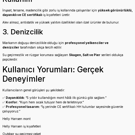
İnşaat, tersane, madencilik gibi zorlu iş kollarında çalışanlar için
yüksek görünürlüklü,
dayanıklı ve CE sertifikalı
iş kıyafetleri üretir.
Alev almaz, antistatik ve yüksek yalıtım özellikleri olan özel ürünler de bulunur.
3. Denizcilik
Markanın doğuşu denizcilikle olduğu için
profesyonel yelkenciler ve
denizciler
tarafından sıkça tercih edilir.
Su geçirmezlik ve rüzgar koruması sağlayan
Skagen, Salt ve Pier
serileri oldukça
popülerdir.
Kullanıcı Yorumları: Gerçek
Deneyimler
Kullanıcıların genel görüşleri şu şekildedir:
✅
Dayanıklılık:
“5 yıldır kullandığım mont hâlâ ilk günkü gibi sağlam.”
✅
Konfor:
“Kışın hem sıcak tutuyor hem de terletmiyor.”
✅
Profesyonel tasarım:
“İş yerinde CE sertifikalı HH tulumlar sayesinde güvenle
çalışıyoruz.”
Helly Hansen mont
Helly Hansen iş kıyafetleri
Outdoor su geçirmez ceket