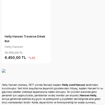
Helly Hansen Traverse Erkek
Bot
Helly Hansen
10.750,00 TL
6.450,00 TL
-%40
Helly Hansen markası, 1877 yılında Norveçli kaptan
Helly Juell Hansen
tarafından
kurulmuştur. Sert iklim koşullarına dayanıklı giysilere olan ihtiyaç, kaptan Hansen’in su
geçirmez ceketler üretmeye başlamasına neden olmuştur. İlk ürünleri arasında gemi
personeli için yağmurluklar, pantolonlar ve bez montlar yer alıyordu.
Hansen Helly
,
dünya genelinde özellikle dış giyim ve profesyonel iş kıyafetleri denildiğinde akla gelen
öncü markalardan biridir. Kalite, dayanıklılık ve fonksiyonelliği bir arada sunması,