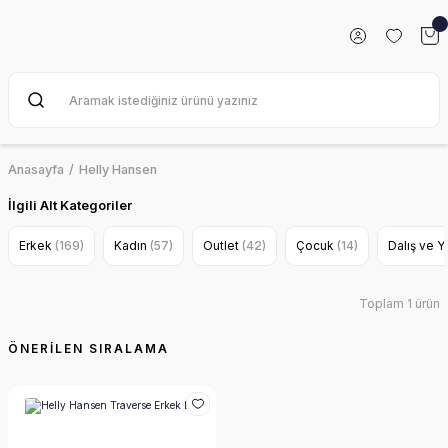
Anasayfa
Helly Hansen
İlgili Alt Kategoriler
Erkek
(169)
Kadın
(57)
Outlet
(42)
Çocuk
(14)
Dalış ve 
Toplam 1 ürün