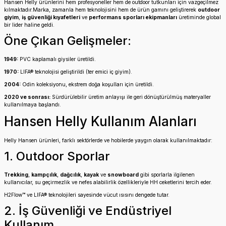
Hansen Helly ürünlerini hem profesyoneller hem de outdoor tutkunları için vazgeçilmez
kılmaktadır.Marka, zamanla hem teknolojisini hem de ürün gamını geliştirerek
outdoor
giyim
,
iş güvenliği kıyafetleri
ve
performans sporları ekipmanları
üretiminde global
bir lider haline geldi.
Öne Çıkan Gelişmeler:
1949:
PVC kaplamalı giysiler üretildi.
1970:
LIFA® teknolojisi geliştirildi (ter emici iç giyim).
2004:
Odin koleksiyonu, ekstrem doğa koşulları için üretildi.
2020 ve sonrası:
Sürdürülebilir üretim anlayışı ile geri dönüştürülmüş materyaller
kullanılmaya başlandı.
Hansen Helly Kullanım Alanları
Helly Hansen ürünleri, farklı sektörlerde ve hobilerde yaygın olarak kullanılmaktadır:
1. Outdoor Sporlar
Trekking
,
kampçılık
,
dağcılık
,
kayak
ve
snowboard
gibi sporlarla ilgilenen
kullanıcılar, su geçirmezlik ve nefes alabilirlik özellikleriyle HH ceketlerini tercih eder.
H2Flow™ ve LIFA® teknolojileri sayesinde vücut ısısını dengede tutar.
2. İş Güvenliği ve Endüstriyel
Kullanım