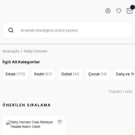
Anasayfa
Helly Hansen
İlgili Alt Kategoriler
Erkek
(170)
Kadın
(57)
Outlet
(41)
Çocuk
(14)
Dalış ve 
Toplam 1 ürün