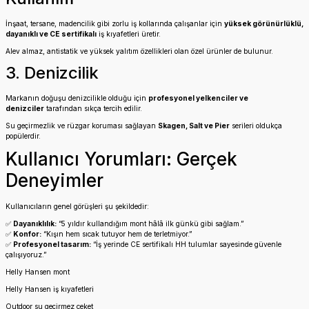
İnşaat, tersane, madencilik gibi zorlu iş kollarında çalışanlar için
yüksek görünürlüklü,
dayanıklı ve CE sertifikalı
iş kıyafetleri üretir.
Alev almaz, antistatik ve yüksek yalıtım özellikleri olan özel ürünler de bulunur.
3. Denizcilik
Markanın doğuşu denizcilikle olduğu için
profesyonel yelkenciler ve
denizciler
tarafından sıkça tercih edilir.
Su geçirmezlik ve rüzgar koruması sağlayan
Skagen, Salt ve Pier
serileri oldukça
popülerdir.
Kullanıcı Yorumları: Gerçek
Deneyimler
Kullanıcıların genel görüşleri şu şekildedir:
✅
Dayanıklılık:
“5 yıldır kullandığım mont hâlâ ilk günkü gibi sağlam.”
✅
Konfor:
“Kışın hem sıcak tutuyor hem de terletmiyor.”
✅
Profesyonel tasarım:
“İş yerinde CE sertifikalı HH tulumlar sayesinde güvenle
çalışıyoruz.”
Helly Hansen mont
Helly Hansen iş kıyafetleri
Outdoor su geçirmez ceket