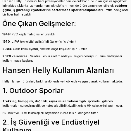
Hansen Helly ürünlerini hem profesyoneller hem de outdoor tutkunları için vazgeçilmez
kılmaktadır.Marka, zamanla hem teknolojisini hem de ürün gamını geliştirerek
outdoor
giyim
,
iş güvenliği kıyafetleri
ve
performans sporları ekipmanları
üretiminde global
bir lider haline geldi.
Öne Çıkan Gelişmeler:
1949:
PVC kaplamalı giysiler üretildi.
1970:
LIFA® teknolojisi geliştirildi (ter emici iç giyim).
2004:
Odin koleksiyonu, ekstrem doğa koşulları için üretildi.
2020 ve sonrası:
Sürdürülebilir üretim anlayışı ile geri dönüştürülmüş materyaller
kullanılmaya başlandı.
Hansen Helly Kullanım Alanları
Helly Hansen ürünleri, farklı sektörlerde ve hobilerde yaygın olarak kullanılmaktadır:
1. Outdoor Sporlar
Trekking
,
kampçılık
,
dağcılık
,
kayak
ve
snowboard
gibi sporlarla ilgilenen
kullanıcılar, su geçirmezlik ve nefes alabilirlik özellikleriyle HH ceketlerini tercih eder.
H2Flow™ ve LIFA® teknolojileri sayesinde vücut ısısını dengede tutar.
2. İş Güvenliği ve Endüstriyel
Kullanım