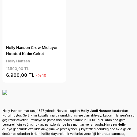
Helly Hansen Crew Midlayer
Hooded Kadın Ceket
Helly Hansen
11.500,00 TL
6.900,00 TL
-%40
Helly Hansen markası, 1877 yılında Norveçli kaptan
Helly Juell Hansen
tarafından
kurulmuştur. Sert iklim koşullarına dayanıklı giysilere olan ihtiyaç, kaptan Hansen’in su
geçirmez ceketler üretmeye başlamasına neden olmuştur. İlk ürünleri arasında gemi
personeli için yağmurluklar, pantolonlar ve bez montlar yer alıyordu.
Hansen Helly
,
dünya genelinde özellikle dış giyim ve profesyonel iş kıyafetleri denildiğinde akla gelen
öncü markalardan biridir. Kalite, dayanıklılık ve fonksiyonelliği bir arada sunması,