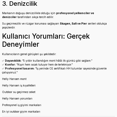
3. Denizcilik
Markanın doğuşu denizcilikle olduğu için
profesyonel yelkenciler ve
denizciler
tarafından sıkça tercih edilir.
Su geçirmezlik ve rüzgar koruması sağlayan
Skagen, Salt ve Pier
serileri oldukça
popülerdir.
Kullanıcı Yorumları: Gerçek
Deneyimler
Kullanıcıların genel görüşleri şu şekildedir:
✅
Dayanıklılık:
“5 yıldır kullandığım mont hâlâ ilk günkü gibi sağlam.”
✅
Konfor:
“Kışın hem sıcak tutuyor hem de terletmiyor.”
✅
Profesyonel tasarım:
“İş yerinde CE sertifikalı HH tulumlar sayesinde güvenle
çalışıyoruz.”
Helly Hansen mont
Helly Hansen iş kıyafetleri
Outdoor su geçirmez ceket
Helly Hansen yorumları
Profesyonel iş giyimi markaları
En iyi outdoor giyim markaları