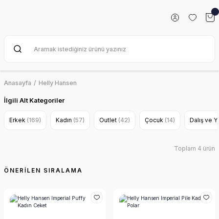
Anasayfa
Helly Hansen
İlgili Alt Kategoriler
Erkek
(169)
Kadın
(57)
Outlet
(42)
Çocuk
(14)
Dalış ve 
Toplam 4 ürün