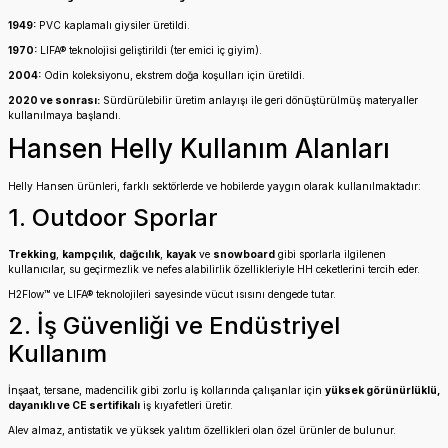
1949:
PVC kaplamalı giysiler üretildi.
1970:
LIFA® teknolojisi geliştirildi (ter emici iç giyim).
2004:
Odin koleksiyonu, ekstrem doğa koşulları için üretildi.
2020 ve sonrası:
Sürdürülebilir üretim anlayışı ile geri dönüştürülmüş materyaller
kullanılmaya başlandı.
Hansen Helly Kullanım Alanları
Helly Hansen ürünleri, farklı sektörlerde ve hobilerde yaygın olarak kullanılmaktadır:
1. Outdoor Sporlar
Trekking
,
kampçılık
,
dağcılık
,
kayak
ve
snowboard
gibi sporlarla ilgilenen
kullanıcılar, su geçirmezlik ve nefes alabilirlik özellikleriyle HH ceketlerini tercih eder.
H2Flow™ ve LIFA® teknolojileri sayesinde vücut ısısını dengede tutar.
2. İş Güvenliği ve Endüstriyel
Kullanım
İnşaat, tersane, madencilik gibi zorlu iş kollarında çalışanlar için
yüksek görünürlüklü,
dayanıklı ve CE sertifikalı
iş kıyafetleri üretir.
Alev almaz, antistatik ve yüksek yalıtım özellikleri olan özel ürünler de bulunur.