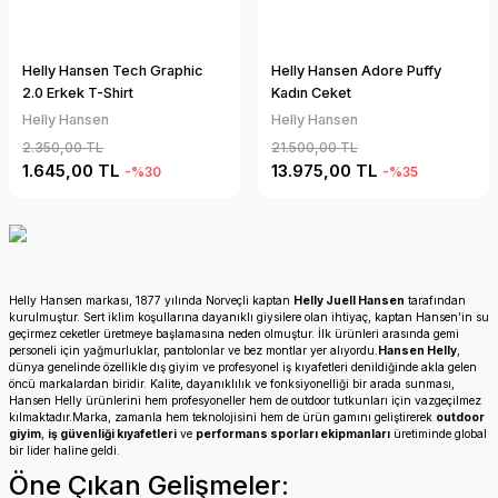
Helly Hansen Tech Graphic
Helly Hansen Adore Puffy
2.0 Erkek T-Shirt
Kadın Ceket
Helly Hansen
Helly Hansen
2.350,00 TL
21.500,00 TL
1.645,00 TL
13.975,00 TL
-%30
-%35
Helly Hansen markası, 1877 yılında Norveçli kaptan
Helly Juell Hansen
tarafından
kurulmuştur. Sert iklim koşullarına dayanıklı giysilere olan ihtiyaç, kaptan Hansen’in su
geçirmez ceketler üretmeye başlamasına neden olmuştur. İlk ürünleri arasında gemi
personeli için yağmurluklar, pantolonlar ve bez montlar yer alıyordu.
Hansen Helly
,
dünya genelinde özellikle dış giyim ve profesyonel iş kıyafetleri denildiğinde akla gelen
öncü markalardan biridir. Kalite, dayanıklılık ve fonksiyonelliği bir arada sunması,
Hansen Helly ürünlerini hem profesyoneller hem de outdoor tutkunları için vazgeçilmez
kılmaktadır.Marka, zamanla hem teknolojisini hem de ürün gamını geliştirerek
outdoor
giyim
,
iş güvenliği kıyafetleri
ve
performans sporları ekipmanları
üretiminde global
bir lider haline geldi.
Öne Çıkan Gelişmeler: