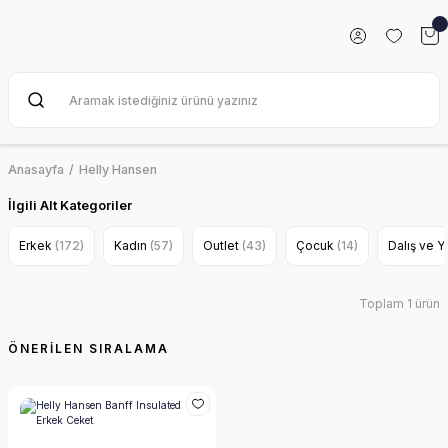
Anasayfa
Helly Hansen
İlgili Alt Kategoriler
Erkek
(172)
Kadın
(57)
Outlet
(43)
Çocuk
(14)
Dalış ve 
Toplam 1 ürün