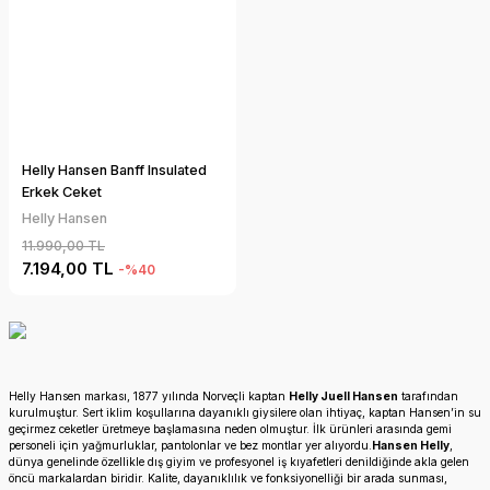
Helly Hansen Banff Insulated
Erkek Ceket
Helly Hansen
11.990,00 TL
7.194,00 TL
-%40
Helly Hansen markası, 1877 yılında Norveçli kaptan
Helly Juell Hansen
tarafından
kurulmuştur. Sert iklim koşullarına dayanıklı giysilere olan ihtiyaç, kaptan Hansen’in su
geçirmez ceketler üretmeye başlamasına neden olmuştur. İlk ürünleri arasında gemi
personeli için yağmurluklar, pantolonlar ve bez montlar yer alıyordu.
Hansen Helly
,
dünya genelinde özellikle dış giyim ve profesyonel iş kıyafetleri denildiğinde akla gelen
öncü markalardan biridir. Kalite, dayanıklılık ve fonksiyonelliği bir arada sunması,