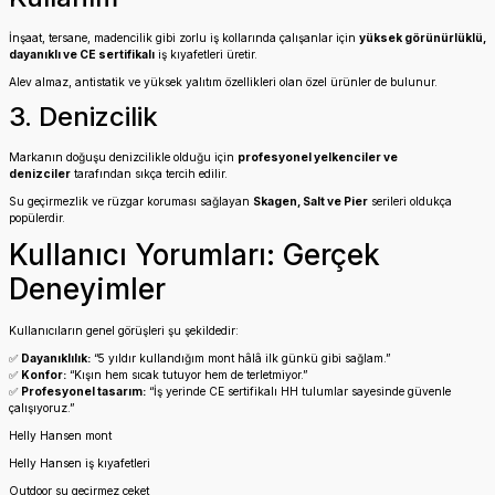
İnşaat, tersane, madencilik gibi zorlu iş kollarında çalışanlar için
yüksek görünürlüklü,
dayanıklı ve CE sertifikalı
iş kıyafetleri üretir.
Alev almaz, antistatik ve yüksek yalıtım özellikleri olan özel ürünler de bulunur.
3. Denizcilik
Markanın doğuşu denizcilikle olduğu için
profesyonel yelkenciler ve
denizciler
tarafından sıkça tercih edilir.
Su geçirmezlik ve rüzgar koruması sağlayan
Skagen, Salt ve Pier
serileri oldukça
popülerdir.
Kullanıcı Yorumları: Gerçek
Deneyimler
Kullanıcıların genel görüşleri şu şekildedir:
✅
Dayanıklılık:
“5 yıldır kullandığım mont hâlâ ilk günkü gibi sağlam.”
✅
Konfor:
“Kışın hem sıcak tutuyor hem de terletmiyor.”
✅
Profesyonel tasarım:
“İş yerinde CE sertifikalı HH tulumlar sayesinde güvenle
çalışıyoruz.”
Helly Hansen mont
Helly Hansen iş kıyafetleri
Outdoor su geçirmez ceket