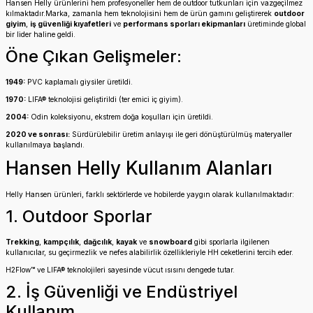
Hansen Helly ürünlerini hem profesyoneller hem de outdoor tutkunları için vazgeçilmez
kılmaktadır.Marka, zamanla hem teknolojisini hem de ürün gamını geliştirerek
outdoor
giyim
,
iş güvenliği kıyafetleri
ve
performans sporları ekipmanları
üretiminde global
bir lider haline geldi.
Öne Çıkan Gelişmeler:
1949:
PVC kaplamalı giysiler üretildi.
1970:
LIFA® teknolojisi geliştirildi (ter emici iç giyim).
2004:
Odin koleksiyonu, ekstrem doğa koşulları için üretildi.
2020 ve sonrası:
Sürdürülebilir üretim anlayışı ile geri dönüştürülmüş materyaller
kullanılmaya başlandı.
Hansen Helly Kullanım Alanları
Helly Hansen ürünleri, farklı sektörlerde ve hobilerde yaygın olarak kullanılmaktadır:
1. Outdoor Sporlar
Trekking
,
kampçılık
,
dağcılık
,
kayak
ve
snowboard
gibi sporlarla ilgilenen
kullanıcılar, su geçirmezlik ve nefes alabilirlik özellikleriyle HH ceketlerini tercih eder.
H2Flow™ ve LIFA® teknolojileri sayesinde vücut ısısını dengede tutar.
2. İş Güvenliği ve Endüstriyel
Kullanım