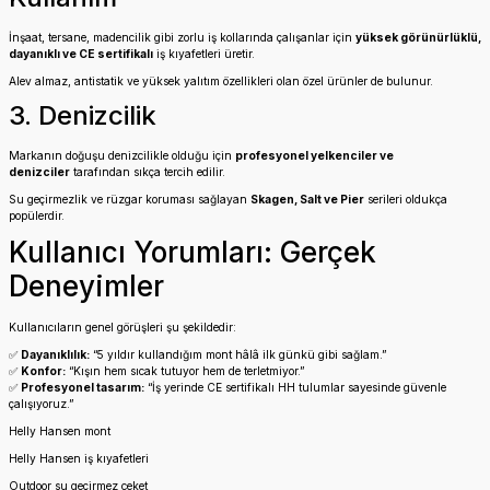
İnşaat, tersane, madencilik gibi zorlu iş kollarında çalışanlar için
yüksek görünürlüklü,
dayanıklı ve CE sertifikalı
iş kıyafetleri üretir.
Alev almaz, antistatik ve yüksek yalıtım özellikleri olan özel ürünler de bulunur.
3. Denizcilik
Markanın doğuşu denizcilikle olduğu için
profesyonel yelkenciler ve
denizciler
tarafından sıkça tercih edilir.
Su geçirmezlik ve rüzgar koruması sağlayan
Skagen, Salt ve Pier
serileri oldukça
popülerdir.
Kullanıcı Yorumları: Gerçek
Deneyimler
Kullanıcıların genel görüşleri şu şekildedir:
✅
Dayanıklılık:
“5 yıldır kullandığım mont hâlâ ilk günkü gibi sağlam.”
✅
Konfor:
“Kışın hem sıcak tutuyor hem de terletmiyor.”
✅
Profesyonel tasarım:
“İş yerinde CE sertifikalı HH tulumlar sayesinde güvenle
çalışıyoruz.”
Helly Hansen mont
Helly Hansen iş kıyafetleri
Outdoor su geçirmez ceket