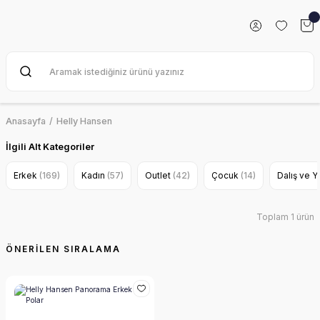
Anasayfa
Helly Hansen
İlgili Alt Kategoriler
Erkek
(169)
Kadın
(57)
Outlet
(42)
Çocuk
(14)
Dalış ve 
Toplam 1 ürün