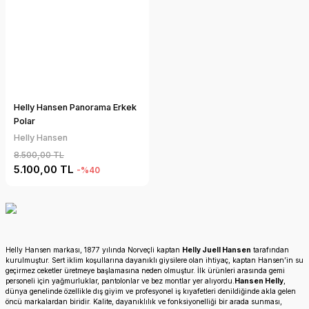
Helly Hansen Panorama Erkek
Polar
Helly Hansen
8.500,00 TL
5.100,00 TL
-%40
Helly Hansen markası, 1877 yılında Norveçli kaptan
Helly Juell Hansen
tarafından
kurulmuştur. Sert iklim koşullarına dayanıklı giysilere olan ihtiyaç, kaptan Hansen’in su
geçirmez ceketler üretmeye başlamasına neden olmuştur. İlk ürünleri arasında gemi
personeli için yağmurluklar, pantolonlar ve bez montlar yer alıyordu.
Hansen Helly
,
dünya genelinde özellikle dış giyim ve profesyonel iş kıyafetleri denildiğinde akla gelen
öncü markalardan biridir. Kalite, dayanıklılık ve fonksiyonelliği bir arada sunması,