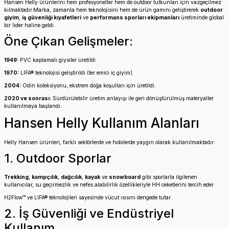
Hansen Helly ürünlerini hem profesyoneller hem de outdoor tutkunları için vazgeçilmez
kılmaktadır.Marka, zamanla hem teknolojisini hem de ürün gamını geliştirerek
outdoor
giyim
,
iş güvenliği kıyafetleri
ve
performans sporları ekipmanları
üretiminde global
bir lider haline geldi.
Öne Çıkan Gelişmeler:
1949:
PVC kaplamalı giysiler üretildi.
1970:
LIFA® teknolojisi geliştirildi (ter emici iç giyim).
2004:
Odin koleksiyonu, ekstrem doğa koşulları için üretildi.
2020 ve sonrası:
Sürdürülebilir üretim anlayışı ile geri dönüştürülmüş materyaller
kullanılmaya başlandı.
Hansen Helly Kullanım Alanları
Helly Hansen ürünleri, farklı sektörlerde ve hobilerde yaygın olarak kullanılmaktadır:
1. Outdoor Sporlar
Trekking
,
kampçılık
,
dağcılık
,
kayak
ve
snowboard
gibi sporlarla ilgilenen
kullanıcılar, su geçirmezlik ve nefes alabilirlik özellikleriyle HH ceketlerini tercih eder.
H2Flow™ ve LIFA® teknolojileri sayesinde vücut ısısını dengede tutar.
2. İş Güvenliği ve Endüstriyel
Kullanım