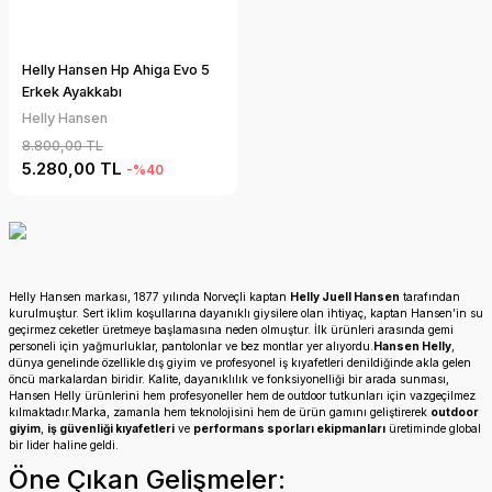
Helly Hansen Hp Ahiga Evo 5
Erkek Ayakkabı
Helly Hansen
8.800,00 TL
5.280,00 TL
-%40
Helly Hansen markası, 1877 yılında Norveçli kaptan
Helly Juell Hansen
tarafından
kurulmuştur. Sert iklim koşullarına dayanıklı giysilere olan ihtiyaç, kaptan Hansen’in su
geçirmez ceketler üretmeye başlamasına neden olmuştur. İlk ürünleri arasında gemi
personeli için yağmurluklar, pantolonlar ve bez montlar yer alıyordu.
Hansen Helly
,
dünya genelinde özellikle dış giyim ve profesyonel iş kıyafetleri denildiğinde akla gelen
öncü markalardan biridir. Kalite, dayanıklılık ve fonksiyonelliği bir arada sunması,
Hansen Helly ürünlerini hem profesyoneller hem de outdoor tutkunları için vazgeçilmez
kılmaktadır.Marka, zamanla hem teknolojisini hem de ürün gamını geliştirerek
outdoor
giyim
,
iş güvenliği kıyafetleri
ve
performans sporları ekipmanları
üretiminde global
bir lider haline geldi.
Öne Çıkan Gelişmeler: