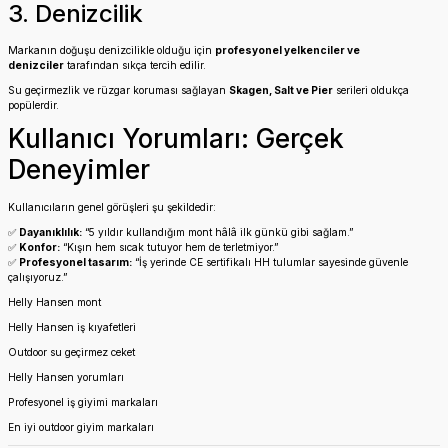
3. Denizcilik
Markanın doğuşu denizcilikle olduğu için
profesyonel yelkenciler ve
denizciler
tarafından sıkça tercih edilir.
Su geçirmezlik ve rüzgar koruması sağlayan
Skagen, Salt ve Pier
serileri oldukça
popülerdir.
Kullanıcı Yorumları: Gerçek
Deneyimler
Kullanıcıların genel görüşleri şu şekildedir:
✅
Dayanıklılık:
“5 yıldır kullandığım mont hâlâ ilk günkü gibi sağlam.”
✅
Konfor:
“Kışın hem sıcak tutuyor hem de terletmiyor.”
✅
Profesyonel tasarım:
“İş yerinde CE sertifikalı HH tulumlar sayesinde güvenle
çalışıyoruz.”
Helly Hansen mont
Helly Hansen iş kıyafetleri
Outdoor su geçirmez ceket
Helly Hansen yorumları
Profesyonel iş giyimi markaları
En iyi outdoor giyim markaları