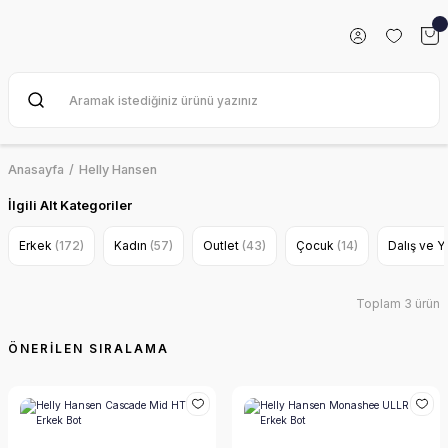
Anasayfa
Helly Hansen
İlgili Alt Kategoriler
Erkek
(172)
Kadın
(57)
Outlet
(43)
Çocuk
(14)
Dalış ve 
Toplam 3 ürün