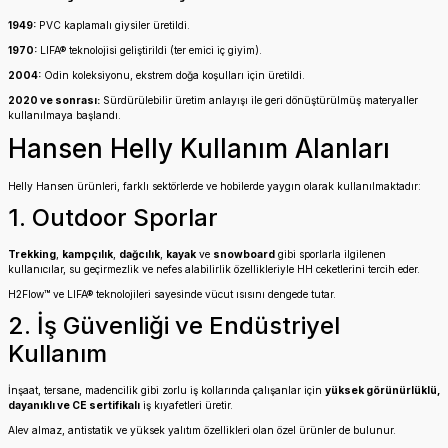
1949:
PVC kaplamalı giysiler üretildi.
1970:
LIFA® teknolojisi geliştirildi (ter emici iç giyim).
2004:
Odin koleksiyonu, ekstrem doğa koşulları için üretildi.
2020 ve sonrası:
Sürdürülebilir üretim anlayışı ile geri dönüştürülmüş materyaller
kullanılmaya başlandı.
Hansen Helly Kullanım Alanları
Helly Hansen ürünleri, farklı sektörlerde ve hobilerde yaygın olarak kullanılmaktadır:
1. Outdoor Sporlar
Trekking
,
kampçılık
,
dağcılık
,
kayak
ve
snowboard
gibi sporlarla ilgilenen
kullanıcılar, su geçirmezlik ve nefes alabilirlik özellikleriyle HH ceketlerini tercih eder.
H2Flow™ ve LIFA® teknolojileri sayesinde vücut ısısını dengede tutar.
2. İş Güvenliği ve Endüstriyel
Kullanım
İnşaat, tersane, madencilik gibi zorlu iş kollarında çalışanlar için
yüksek görünürlüklü,
dayanıklı ve CE sertifikalı
iş kıyafetleri üretir.
Alev almaz, antistatik ve yüksek yalıtım özellikleri olan özel ürünler de bulunur.