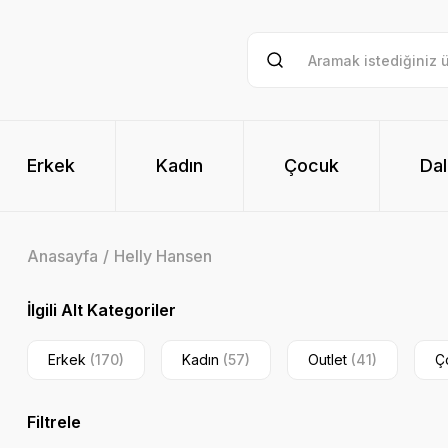
Erkek
Kadın
Çocuk
Dal
Anasayfa
Helly Hansen
İlgili Alt Kategoriler
Erkek
(170)
Kadın
(57)
Outlet
(41)
Ç
Filtrele