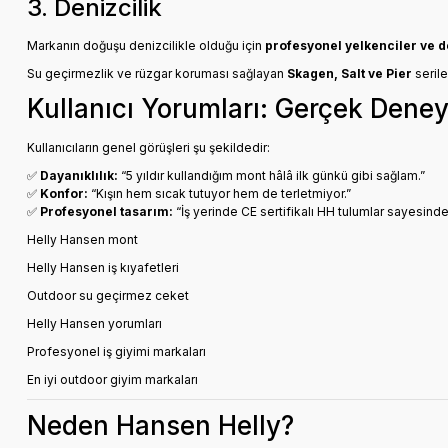
3. Denizcilik
Markanın doğuşu denizcilikle olduğu için
profesyonel yelkenciler ve d
Su geçirmezlik ve rüzgar koruması sağlayan
Skagen, Salt ve Pier
serile
Kullanıcı Yorumları: Gerçek Dene
Kullanıcıların genel görüşleri şu şekildedir:
✅
Dayanıklılık:
“5 yıldır kullandığım mont hâlâ ilk günkü gibi sağlam.”
✅
Konfor:
“Kışın hem sıcak tutuyor hem de terletmiyor.”
✅
Profesyonel tasarım:
“İş yerinde CE sertifikalı HH tulumlar sayesinde
Helly Hansen mont
Helly Hansen iş kıyafetleri
Outdoor su geçirmez ceket
Helly Hansen yorumları
Profesyonel iş giyimi markaları
En iyi outdoor giyim markaları
Neden Hansen Helly?