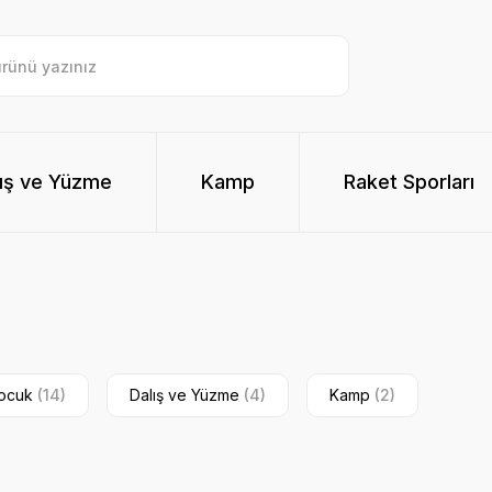
ış ve Yüzme
Kamp
Raket Sporları
ocuk
(14)
Dalış ve Yüzme
(4)
Kamp
(2)