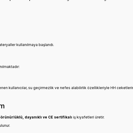
ateryaller kullanılmaya başlandı.
nılmaktadır:
lenen kullanıcılar, su geçirmezlik ve nefes alabilirlik özellikleriyle HH ceketleri
ım
örünürlüklü, dayanıklı ve CE sertifikalı
iş kıyafetleri üretir.
ulunur.