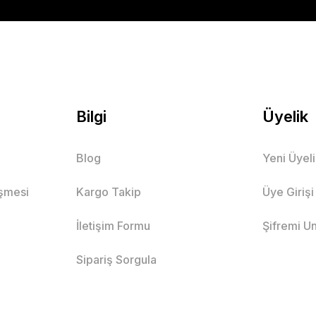
Bilgi
Üyelik
Blog
Yeni Üyel
eşmesi
Kargo Takip
Üye Girişi
İletişim Formu
Şifremi U
Sipariş Sorgula