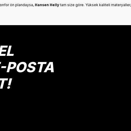
 konfor ön plandaysa,
Hansen Helly
tam size göre. Yüksek kaliteli materyaller,
EL
E-POSTA
T!