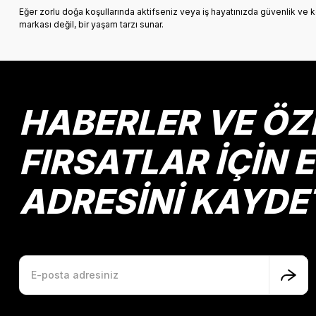
Eğer zorlu doğa koşullarında aktifseniz veya iş hayatınızda güvenlik ve
markası değil, bir yaşam tarzı sunar.
HABERLER VE ÖZ
FIRSATLAR İÇİN 
ADRESİNİ KAYDE