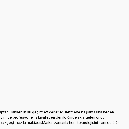
aç, kaptan Hansen’in su geçirmez ceketler üretmeye başlamasına neden
giyim ve profesyonel iş kıyafetleri denildiğinde akla gelen öncü
çin vazgeçilmez kılmaktadır.Marka, zamanla hem teknolojisini hem de ürün