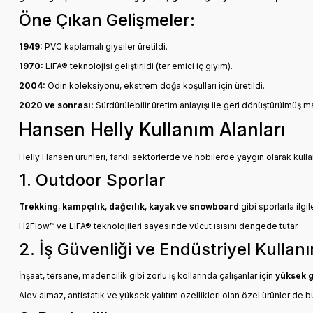
Öne Çıkan Gelişmeler:
1949:
PVC kaplamalı giysiler üretildi.
1970:
LIFA® teknolojisi geliştirildi (ter emici iç giyim).
2004:
Odin koleksiyonu, ekstrem doğa koşulları için üretildi.
2020 ve sonrası:
Sürdürülebilir üretim anlayışı ile geri dönüştürülmüş m
Hansen Helly Kullanım Alanları
Helly Hansen ürünleri, farklı sektörlerde ve hobilerde yaygın olarak kulla
1. Outdoor Sporlar
Trekking
,
kampçılık
,
dağcılık
,
kayak
ve
snowboard
gibi sporlarla ilgi
H2Flow™ ve LIFA® teknolojileri sayesinde vücut ısısını dengede tutar.
2. İş Güvenliği ve Endüstriyel Kullan
İnşaat, tersane, madencilik gibi zorlu iş kollarında çalışanlar için
yüksek g
Alev almaz, antistatik ve yüksek yalıtım özellikleri olan özel ürünler de b