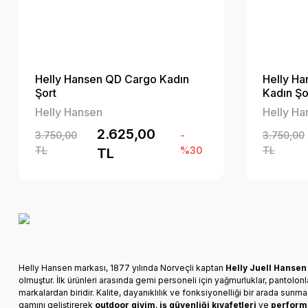
Helly Hansen QD Cargo Kadın
Helly H
Şort
Kadın Şo
Helly Hansen
Helly Ha
2.625,00
3.750,00
-
3.750,00
TL
%30
TL
TL
Helly Hansen markası, 1877 yılında Norveçli kaptan
Helly Juell Hansen
olmuştur. İlk ürünleri arasında gemi personeli için yağmurluklar, pantolon
markalardan biridir. Kalite, dayanıklılık ve fonksiyonelliği bir arada s
gamını geliştirerek
outdoor giyim
,
iş güvenliği kıyafetleri
ve
perform