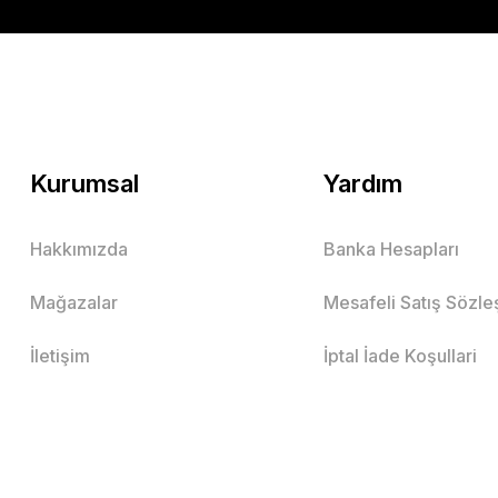
Kurumsal
Yardım
Hakkımızda
Banka Hesapları
Mağazalar
Mesafeli Satış Sözl
İletişim
İptal İade Koşullari