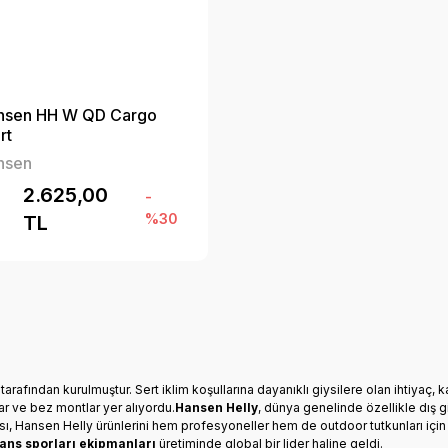
ansen HH W QD Cargo
rt
nsen
2.625,00
-
%30
TL
tarafından kurulmuştur. Sert iklim koşullarına dayanıklı giysilere olan ihtiy
lar ve bez montlar yer alıyordu.
Hansen Helly
, dünya genelinde özellikle dış 
unması, Hansen Helly ürünlerini hem profesyoneller hem de outdoor tutkunları i
ans sporları ekipmanları
üretiminde global bir lider haline geldi.