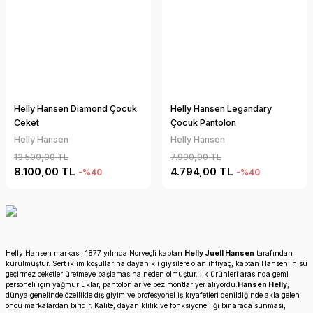
Helly Hansen Diamond Çocuk
Helly Hansen Legandary
Ceket
Çocuk Pantolon
Helly Hansen
Helly Hansen
13.500,00 TL
7.990,00 TL
8.100,00 TL
4.794,00 TL
-%40
-%40
Helly Hansen markası, 1877 yılında Norveçli kaptan
Helly Juell Hansen
tarafından
kurulmuştur. Sert iklim koşullarına dayanıklı giysilere olan ihtiyaç, kaptan Hansen’in su
geçirmez ceketler üretmeye başlamasına neden olmuştur. İlk ürünleri arasında gemi
personeli için yağmurluklar, pantolonlar ve bez montlar yer alıyordu.
Hansen Helly
,
dünya genelinde özellikle dış giyim ve profesyonel iş kıyafetleri denildiğinde akla gelen
öncü markalardan biridir. Kalite, dayanıklılık ve fonksiyonelliği bir arada sunması,