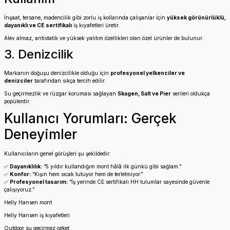
İnşaat, tersane, madencilik gibi zorlu iş kollarında çalışanlar için
yüksek görünürlüklü,
dayanıklı ve CE sertifikalı
iş kıyafetleri üretir.
Alev almaz, antistatik ve yüksek yalıtım özellikleri olan özel ürünler de bulunur.
3. Denizcilik
Markanın doğuşu denizcilikle olduğu için
profesyonel yelkenciler ve
denizciler
tarafından sıkça tercih edilir.
Su geçirmezlik ve rüzgar koruması sağlayan
Skagen, Salt ve Pier
serileri oldukça
popülerdir.
Kullanıcı Yorumları: Gerçek
Deneyimler
Kullanıcıların genel görüşleri şu şekildedir:
✅
Dayanıklılık:
“5 yıldır kullandığım mont hâlâ ilk günkü gibi sağlam.”
✅
Konfor:
“Kışın hem sıcak tutuyor hem de terletmiyor.”
✅
Profesyonel tasarım:
“İş yerinde CE sertifikalı HH tulumlar sayesinde güvenle
çalışıyoruz.”
Helly Hansen mont
Helly Hansen iş kıyafetleri
Outdoor su geçirmez ceket