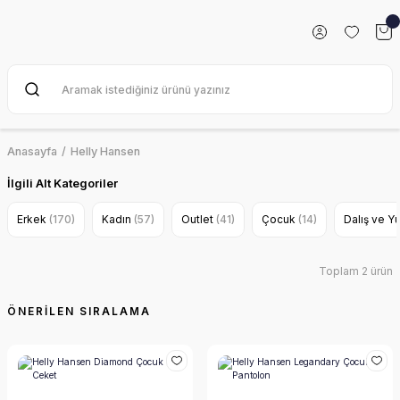
Anasayfa
Helly Hansen
İlgili Alt Kategoriler
Erkek
(170)
Kadın
(57)
Outlet
(41)
Çocuk
(14)
Dalış ve 
Toplam 2 ürün