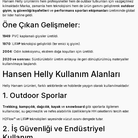
Hansen Helly ürünlerini hem profesyoneller hem de outdoor tutkunları için vazgeçilmez
kılmaktadır.Marka, zamanla hem teknolojisini hem de ürün gamını geliştirerek
outdoor
giyim
,
iş güvenliği kıyafetleri
ve
performans sporları ekipmanları
üretiminde global
bir lider haline geldi.
Öne Çıkan Gelişmeler:
1949:
PVC kaplamalı giysiler üretildi.
1970:
LIFA® teknolojisi geliştirildi (ter emici iç giyim).
2004:
Odin koleksiyonu, ekstrem doğa koşulları için üretildi.
2020 ve sonrası:
Sürdürülebilir üretim anlayışı ile geri dönüştürülmüş materyaller
kullanılmaya başlandı.
Hansen Helly Kullanım Alanları
Helly Hansen ürünleri, farklı sektörlerde ve hobilerde yaygın olarak kullanılmaktadır:
1. Outdoor Sporlar
Trekking
,
kampçılık
,
dağcılık
,
kayak
ve
snowboard
gibi sporlarla ilgilenen
kullanıcılar, su geçirmezlik ve nefes alabilirlik özellikleriyle HH ceketlerini tercih eder.
H2Flow™ ve LIFA® teknolojileri sayesinde vücut ısısını dengede tutar.
2. İş Güvenliği ve Endüstriyel
Kullanım